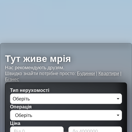
Тут живе мрія
Нас рекомендують друзям.
Швидко знайти потрібне просто:
Будинки
|
Квартири
|
Бізнес
Тип нерухомості
Оберіть
Операція
Оберіть
Ціна
—