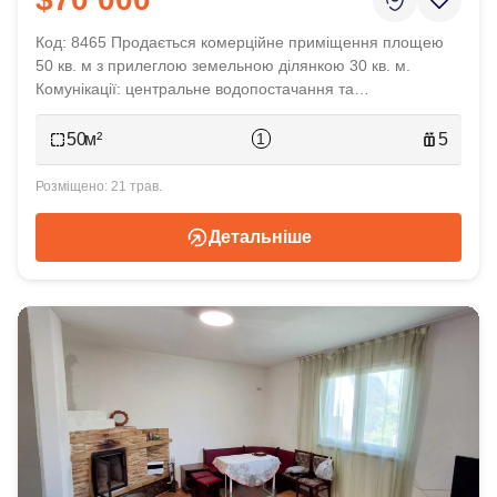
Код: 8465 Продається комерційне приміщення площею
50 кв. м з прилеглою земельною ділянкою 30 кв. м.
Комунікації: центральне водопостачання та
водовідведення, газ, електрика. Приміщення з
панорамними вікнами, що виходять на вулицю
1
50
5
Собранецьку безпосередньо навпроти супермаркету
"Дастор". Ціна 70 000 у. о.
21 трав.
Детальніше