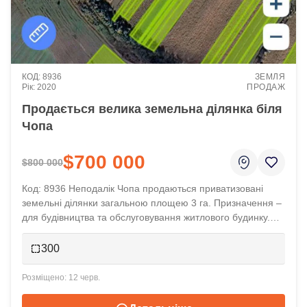
8936
ЗЕМЛЯ
2020
ПРОДАЖ
Продається велика земельна ділянка біля
Чопа
$700 000
$800 000
Код: 8936 Неподалік Чопа продаються приватизовані
земельні ділянки загальною площею 3 га. Призначення –
для будівництва та обслуговування житлового будинку.
Позаду – залізнична колія. Попереду ділянок – траса.
Комунікації поруч. Ціна 700 000 у. о.
300
12 черв.