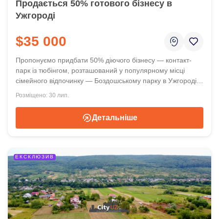
Продається 50% готового бізнесу в
Ужгороді
$35 000
Пропонуємо придбати 50% діючого бізнесу — контакт-
парк із тюбінгом, розташований у популярному місці
сімейного відпочинку — Боздошському парку в Ужгороді.
Локація користується популярністю серед місцевих
30 лип.
жителів та гостей міста. Ціна 35 000 у. о.
Детальніше