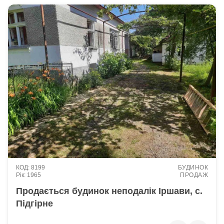
8199
БУДИНОК
1965
ПРОДАЖ
Продається будинок неподалік Іршави, с.
Підгірне