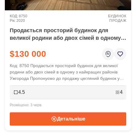
8750
БУДИНОК
2020
ПРОДАЖ
Продається просторий будинок для
великої родини або двох сімей в одному з
найкращих районів Ужгорода
$130 000
Код: 8750 Продається просторий будинок для великої
родини або двох сімей в одному з найкращих районів
Ужгорода Пропонуємо до продажу цегляний будинок у
чудовій локації в Компотному районі – всього за кілька
хвилин від парку Боздош та супермаркету Дастор.
4.5
4
Будинок продуманий для комфортного проживання двох
родин: має ...
3 черв.
Детальніше