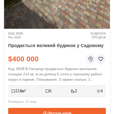
8508
БУДИНОК
2020
ПРОДАЖ
Продається великий будинок у Садовому
$400 000
Код: 8508 В Ужгороді продається будинок загальною
площею 214 кв. м на ділянці 6 соток у хорошому районі
поруч із парком. Планування: 3 окремі спальні, 2
санвузли, гардеробна, 3 комори, простора кухня, велика
вітальня, гараж та тераса. Ціна 400 000 у. о.
216
6
2
4
22 трав.
Детальніше