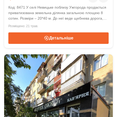
Код: 8471 У селі Невицьке поблизу Ужгорода продається
приватизована земельна ділянка загальною площею 8
сотин. Розміри – 20*40 м. До неї веде щебнева дорога,
поруч будуються сусіди. Комунікації: електропостачання
21 трав.
потужністю 15 кВт, лічильник на ділянці. Гарний вид,
неподалік гори та річка. Ціна 24 000 у. о.
Детальніше