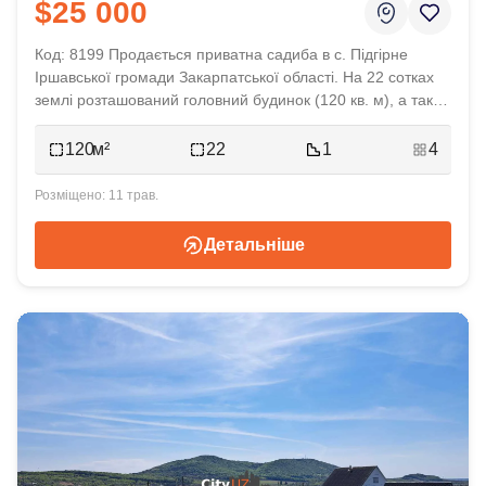
$25 000
Код: 8199 Продається приватна садиба в с. Підгірне
Іршавської громади Закарпатської області. На 22 сотках
землі розташований головний будинок (120 кв. м), а також
додатковий (50 кв. м), гараж (20 кв. м) та кабінет-
майстерня (30 кв. м). Ціна 25 000 у. о.
120
22
1
4
11 трав.
Детальніше