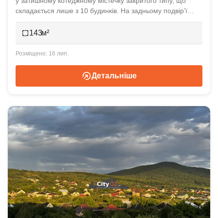
у затишному котеджному містечку закритого типу, що
складається лише з 10 будинків. На задньому подвір’ї
облаштована затишна накрита тераса, яка стане чудовим
місцем для сімейного відпочинку чи зустрічей із друзями.
143
Будинок розташований у мікрорайоні Садовий. Не да...
16 лип.
Детальніше