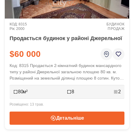
8315
БУДИНОК
2000
ПРОДАЖ
Продається будинок у районі Джерельної
$60 000
Код: 8315 Продається 2-кімнатний будинок мансардного
типу у районі Джерельної загальною площею 80 кв. м.
Розміщений на земельній ділянці площею 8 сотин. Кутова
рівна ділянка, одна сторона виходить у ліс. Вулиця
заселена. Вода технічна. Заведено електропостачання.
80
8
2
Ціна 60 000 у. о.
13 трав.
Детальніше