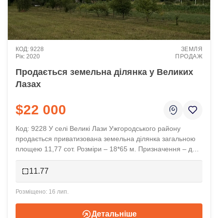
9228
ЗЕМЛЯ
2020
ПРОДАЖ
Продається земельна ділянка у Великих
Лазах
$22 000
Код: 9228 У селі Великі Лази Ужгородського району
продається приватизована земельна ділянка загальною
площею 11,77 сот. Розміри – 18*65 м. Призначення – для
будівництва та обслуговування жилого будинку
господарських будівель і споруд (присадибна ділянка). Є
11.77
проєкт котеджу, який власники планували звести на
ділянці. ...
16 лип.
Детальніше