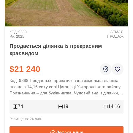
9389
ЗЕМЛЯ
2025
ПРОДАЖ
Продається ділянка із прекрасним
краєвидом
$21 240
Код: 9389 Продається приватизована земельна ділянка
площею 14,16 сот.у селі Циганівці Ужгородського району.
Призначення – для будівництва. Чудовий вид із ділянки,
сусіди забудовані. Асфальтована дорога, світло, газ –
поруч у сусідів. До Ужгорода 5 хвилин автівкою. Є
74
19
14.16
можливість докупити сусідню земельну ділянку площе...
24 лип.
Детальніше