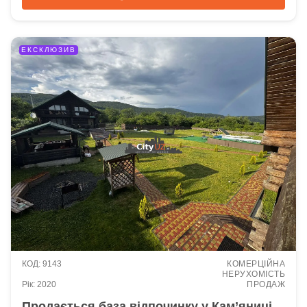
9143
КОМЕРЦІЙНА
НЕРУХОМІСТЬ
2020
ПРОДАЖ
Продається база відпочинку у Кам’яниці