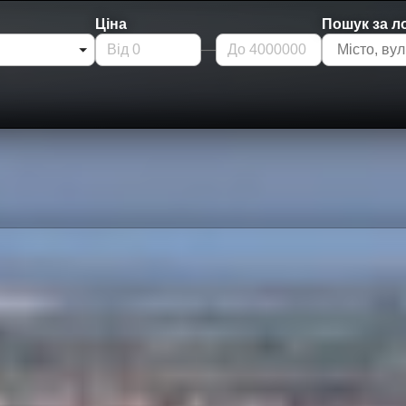
Ціна
Пошук за л
—