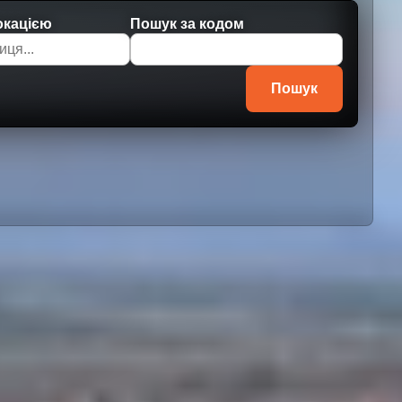
окацією
Пошук за кодом
Пошук