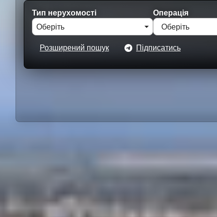
Тип нерухомості
Операція
Оберіть
Оберіть
Розширений пошук
Підписатись