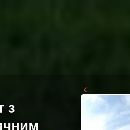
т з
ичним