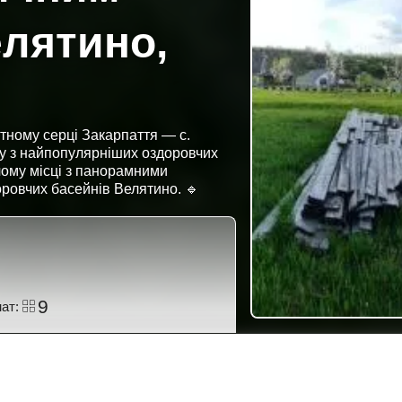
елятино,
ртному серці Закарпаття — с.
му з найпопулярніших оздоровчих
чому місці з панорамними
оровчих басейнів Велятино. 🔹
9