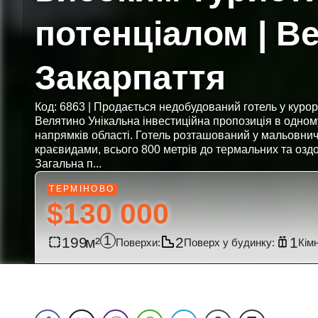
потенціалом | В
Закарпаття
Код: 6863 | Продається недобудований готель у куро
Велятино Унікальна інвестиційна пропозиція в одно
напрямків області. Готель розташований у мальовни
краєвидами, всього 800 метрів до термальних та озд
Загальна п...
$130 000
1
199
2
1