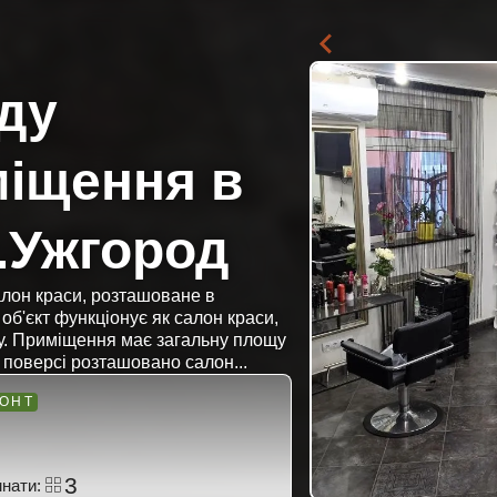
ду
міщення в
.Ужгород
алон краси, розташоване в
 об'єкт функціонує як салон краси,
есу. Приміщення має загальну площу
 поверсі розташовано салон...
3