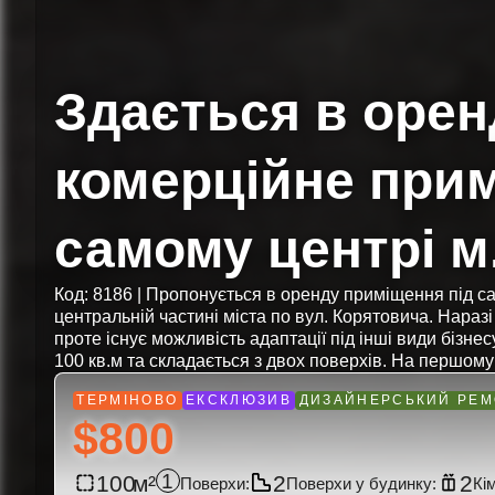
Здається в орен
комерційне при
самому центрі м
Код: 8186 | Пропонується в оренду приміщення під с
центральній частині міста по вул. Корятовича. Наразі
проте існує можливість адаптації під інші види бізн
100 кв.м та складається з двох поверхів. На першому
$800
1
100
2
2