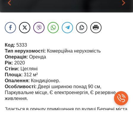
Код:
5333
Тип нерухомості:
Комерційна нерухомість
Операція:
Оренда
Рік:
2020
Стіни:
Цегляні
Площа:
312
м²
Опалення:
Кондиціонер.
Особливості:
Двері шириною понад 90 см,
Паркувальне місце, Є електроенергія, Є резервне
живлення.
Здається в оренду приміщення по вулиці Берчені міста
Ужгород.
Приміщення знаходиться на 2 поверсі 2 поверхової
будівлі, площею 312 кв.м., складається з великого