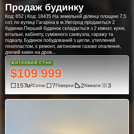
Продаж будинку
Код: 652 | Код: 18435 На земельній ділянці площею 7,5
сот. по вулиці Гагаріна в м.Ужгород продаються 2
будинки.Перший будинок складається з 2 кімнат, кухні,
вітальні, кабінету, суміжного санвузла, гаражу та
підвалу. Будинок побудований з цегли, утеплений
пінопластом, є ремонт, автономне газове опалення,
діючий камін на дров...
$109 999
157
7
2
3