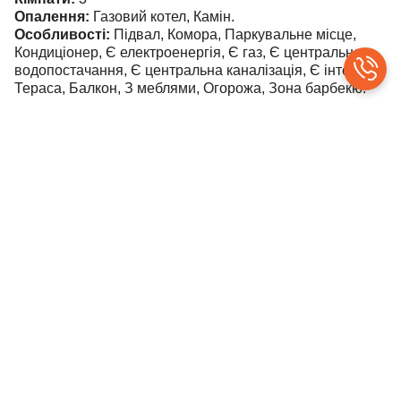
Опалення:
Газовий котел, Камін.
Особливості:
Підвал, Комора, Паркувальне місце,
Кондиціонер, Є електроенергія, Є газ, Є центральне
водопостачання, Є центральна каналізація, Є інтернет,
Тераса, Балкон, З меблями, Огорожа, Зона барбекю.
Код: 18435
На земельній ділянці площею 7,5 сот. по вулиці
Гагаріна в м.Ужгород продаються 2 будинки.
Перший будинок складається з 2 кімнат, кухні, вітальні,
кабінету, суміжного санвузла, гаражу та підвалу.
Будинок побудований з цегли, утеплений пінопластом,
є ремонт, автономне газове опалення, діючий камін на
дровах, твердопаливний котел, вмонтовані меблі та
техніка (за домовленістю).
Другий будинок потребує ремонту, має 4 кімнати, 2
кухні, коридор, веранду, комору, санвузол, дах не тече,
стіни з цегли.
Подвіря доглянуте, всі централізовані комунікації,
дорога асфальтована, поряд зупинка транспорту,
магазини, садочки, школи, до центру міста 5хв на авто.