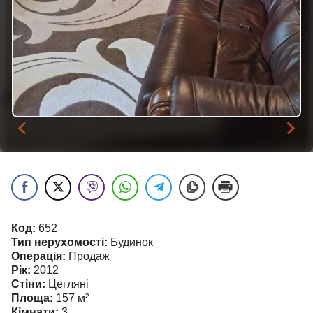
Код:
652
Тип нерухомості:
Будинок
Операція:
Продаж
Рік:
2012
Стіни:
Цегляні
Площа:
157
м²
Кімнати:
3