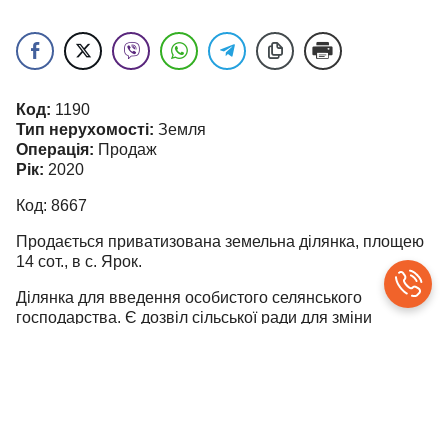
Код:
1190
Тип нерухомості:
Земля
Операція:
Продаж
Рік:
2020
Код: 8667
Продається приватизована земельна ділянка, площею
14 сот., в с. Ярок.
Ділянка для введення особистого селянського
господарства. Є дозвіл сільської ради для зміни
цільового призначення.
На ділянці світло, вода та газ.
Поряд забудовані сусіди, дорога – тверде покриття.
Ціна 6 000 у.о.