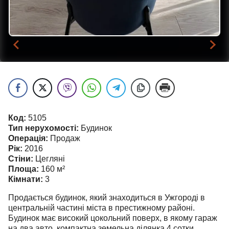
Код:
5105
Тип нерухомості:
Будинок
Операція:
Продаж
Рік:
2016
Стіни:
Цегляні
Площа:
160
м²
Кімнати:
3
Продається будинок, який знаходиться в Ужгороді в
центральній частині міста в престижному районі.
Будинок має високий цокольний поверх, в якому гараж
на два авто, компактна земельна ділянка 4 сотки,