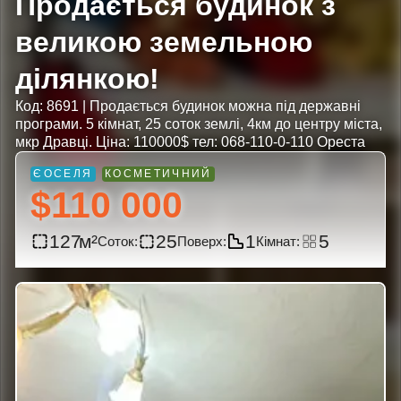
Продається будинок з
великою земельною
ділянкою!
Код: 8691 | Продається будинок можна під державні
програми. 5 кімнат, 25 соток землі, 4км до центру міста,
мкр Дравці. Ціна: 110000$ тел: 068-110-0-110 Ореста
$110 000
127
25
1
5