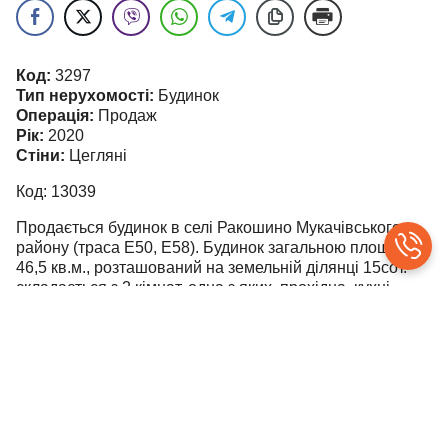
Код:
3297
Тип нерухомості:
Будинок
Операція:
Продаж
Рік:
2020
Стіни:
Цегляні
Код: 13039
Продається будинок в селі Ракошино Мукачівського
району (траса Е50, Е58). Будинок загальною площею
46,5 кв.м., розташований на земельній ділянці 15сот.
складається з 2 кімнат, одна з яких прохідна, кухні,
ванної кімнати. В будинок заведений газ, світло, вода з
колодязя, каналізація септик. В дворі розташовані
господарські будівлі та споруди, сарай, приміщення для
худоби.
Відстань до м.Ужгород 32 км., до м.Мукачево 9км., до
м.Чоп 50км.