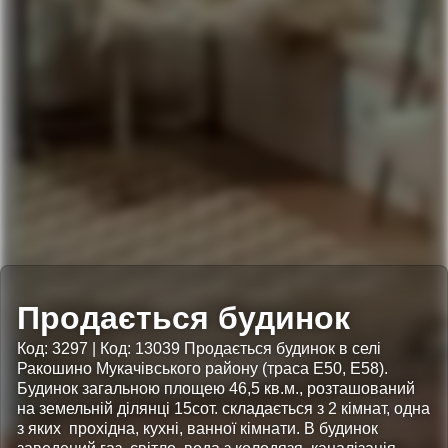
Продається будинок
Код: 3297 | Код: 13039 Продається будинок в селі
Ракошино Мукачівського району (траса Е50, Е58).
Будинок загальною площею 46,5 кв.м., розташований
на земельній ділянці 15сот. складається з 2 кімнат, одна
з яких прохідна, кухні, ванної кімнати. В будинок