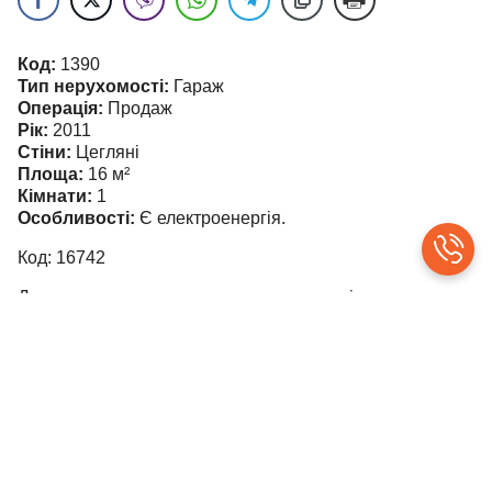
Код:
1390
Тип нерухомості:
Гараж
Операція:
Продаж
Рік:
2011
Стіни:
Цегляні
Площа:
16
м²
Кімнати:
1
Особливості:
Є електроенергія.
Код: 16742
До продажу пропонується гаражне приміщення
площею 16 кв. м, розташоване у житловому будинку на
вулиці Шевченка, село Минай.
Ціна: 8450 євро
Тел. 0637663820 Антон
©
contributors
Leaflet
|
OpenStreetMap
+