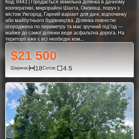
Код: 8443 | Продається земельна ділянка в дачному
кооперативі, мікрорайон Шахта, Оноківці, поруч з
містом Ужгород. Гарний варіант для дачі, відпочинку
або майбутнього будівництва. Ділянка повністю
огороджена по периметру та має зручний під’їзд —
майже до самої ділянки веде асфальтна дорога. На
території вже є всі необхідні ком...
$21 500
18
4.5