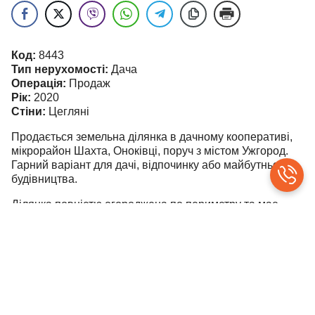
Код:
8443
Тип нерухомості:
Дача
Операція:
Продаж
Рік:
2020
Стіни:
Цегляні
Продається земельна ділянка в дачному кооперативі,
мікрорайон Шахта, Оноківці, поруч з містом Ужгород.
Гарний варіант для дачі, відпочинку або майбутнього
будівництва.
Ділянка повністю огороджена по периметру та має
зручний під’їзд — майже до самої ділянки веде
асфальтна дорога. На території вже є всі необхідні
комунікації: заведене світло та підключена
свердловина глибиною 150 м з якісною водою.
На ділянці розташована невелика двокімнатна дачка
на фундаменті (типу вагончик), всередині обшита
натуральною дерев’яною вагонкою, що створює