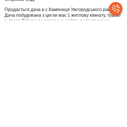
Продається дача в с.Камяниця Ужгородського району.
Дача побудована з цегли має 1 житлову кімнату, туалет
в дворі. В будинок заведено світло, вода технічна,
ділянка рівна, площею 5,3сот., правильної форми,
огороджена, гарний краєвид на ліс, підїзна дорога
тверде покриття., спокійно можна доїхати на легковій
машині.
Ціна 15 000 у.о.
тел.0990747492 Світлана
©
contributors
Leaflet
|
OpenStreetMap
+
−