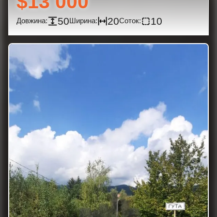
$13 000
50
20
10