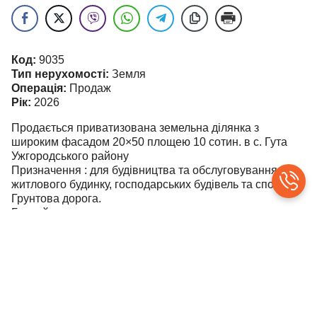
Код:
9035
Тип нерухомості:
Земля
Операція:
Продаж
Рік:
2026
Продається приватизована земельна ділянка з
широким фасадом 20×50 площею 10 сотин. в с. Гута
Ужгородського району
Призначення : для будівництва та обслуговування
житлового будинку, господарських будівель та споруд.
Грунтова дорога.
Гарний краєвид.
Ціна 13 000 у.о.
Олег.
т.063-579-94-76
©
contributors
Leaflet
|
OpenStreetMap
+