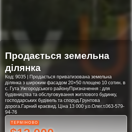
Продається земельна
ділянка
Код: 9035 | Продається приватизована земельна
ділянка з широким фасадом 20×50 площею 10 сотин. в
с. Гута Ужгородського районуПризначення : для
будівництва та обслуговування житлового будинку,
господарських будівель та споруд.Грунтова
дорога.Гарний краєвид. Ціна 13 000 у.о.Олег.т.063-579-
94-76