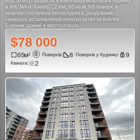
Код: 5760 | Продається найбільша квартира в будинку,
в ЖК "West-Towers" , 2 кім., 65 кв.м, 8/9 поверх, в
квартирі постелена тепла підлога , роздільний
санвузол, встановлений електро котел та бойлер.
Будинок зданий в експлуатацію.
$78 000
8
65
8
9
2