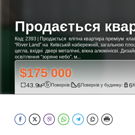
Продається ква
Код: 2393 | Продається елітна квартира преміум кл
“River Land” на Київській набережній, загальною площ
цегла, вхідні двері металічні, вікна алюмінієві. Диз
освітлення “зоряне небо”, м...
$175 000
5
43.9
6
6