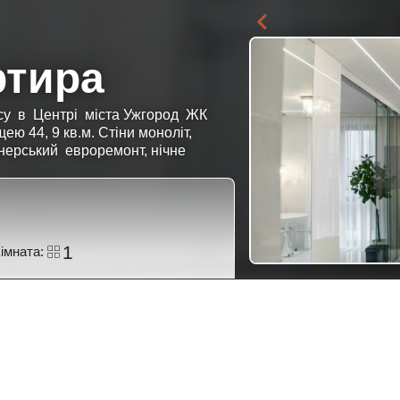
ртира
асу в Центрі міста Ужгород ЖК
ею 44, 9 кв.м. Стіни моноліт,
айнерський евроремонт, нічне
1