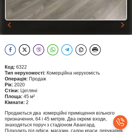
…
Код:
6322
Тип нерухомості:
Комерційна нерухомість
Операція:
Продаж
Рік:
2020
Стіни:
Цегляні
Площа:
45
м²
Кімнати:
2
Продаються два комерційні приміщення вільного
призначення, 64 і 45 метрів. Два окремі входи,
знаходяться поруч з стадіоном Авангард.
Підходить під офіси, магазин, салон краси, перукарня,