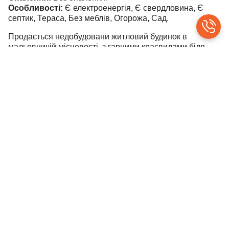
Особливості:
Є електроенергія, Є свердловина, Є
септик, Тераса, Без меблів, Огорожа, Сад.
Продається недобудовани житловий будинок в
мальовничій місцевості, з гарними краєвидами біля
м.Іршава, село Собатин.
Будинок розташовани й на земельній ділянці площею
10сот, побудований з цегли та саману, загальною
площею 164,3 кв.м., має 2 поверхи та скаладається з 3
кімнат, 2 санвузлів, кухні. На першому (цокольному)
поверсі будинку розташовані 2 кімнати санвузол та
кухня, комора, заведено свтіло, вода та газ, на другому
поверсі передбачено 2 кімнати, хол, санвузол та
гардеробна, потребує оздоблювальних робіт,
встанволені вхідні двері та вікна. На території є
господарські приміщення, туалет, колодязь, огорожа по
периметру ділянки, яка межує з лісом.
Поряд є зони відпочинку з озерами та бесідками.
Ціна 27 000 у.о.
тел.099-074-74-92 Світлана
©
contributors
Leaflet
|
OpenStreetMap
+