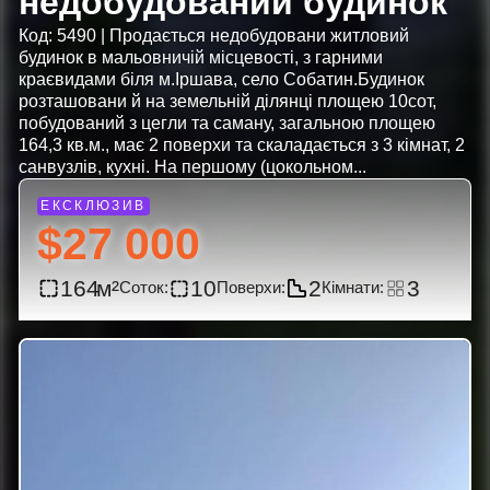
недобудований будинок
Код: 5490 | Продається недобудовани житловий
будинок в мальовничій місцевості, з гарними
краєвидами біля м.Іршава, село Собатин.Будинок
розташовани й на земельній ділянці площею 10сот,
побудований з цегли та саману, загальною площею
164,3 кв.м., має 2 поверхи та скаладається з 3 кімнат, 2
санвузлів, кухні. На першому (цокольном...
$27 000
164
10
2
3