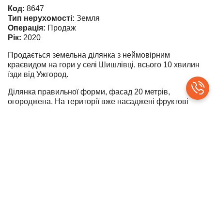
Код:
8647
Тип нерухомості:
Земля
Операція:
Продаж
Рік:
2020
Продається земельна ділянка з неймовірним
краєвидом на гори у селі Шишлівці, всього 10 хвилин
їзди від Ужгород.
Ділянка правильної форми, фасад 20 метрів,
огороджена. На території вже насаджені фруктові
дерева. Місце тихе та перспективне як для будівництва
власного будинку, так і для інвестиції.
Під’їзд зручний — більша частина дороги хороший
асфальт, лише останній відрізок ґрунтова дорога.
Гарна локація, свіже повітря, панорамні види та
вигідна ціна. Телефонуйте або пишіть для детальної
інформації.
ціна 11000$ (торг) тел: 068-110-0-110
©
contributors
Leaflet
|
OpenStreetMap