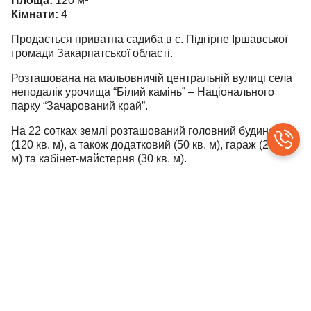
Площа:
120
м²
Кімнати:
4
Продається приватна садиба в с. Підгірне Іршавської
громади Закарпатської області.
Розташована на мальовничій центральній вулиці села
неподалік урочища “Білий камінь” – Національного
парку “Зачарований край”.
На 22 сотках землі розташований головний будинок
(120 кв. м), а також додатковий (50 кв. м), гараж (20 кв.
м) та кабінет-майстерня (30 кв. м).
У додатковому будинку – 2 газові конвектори та газова
колонка, санвузол з душем та унітазом. В основному
будинку – 2 кахельні печі на дровах.
Дах основного будинку з нержавіючої сталі.
У дворі висаджено виноград, який росте по металевих
конструкціях, які розташовані у дворі.
На ділянці насаджено багато фруктових дерев,