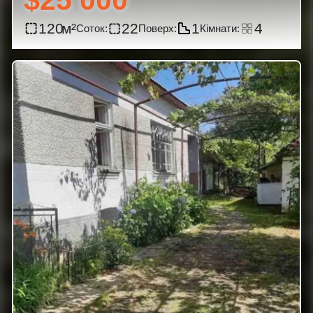
$25 000
120
22
1
4