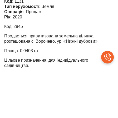
Код:
1131
Тип нерухомості:
Земля
Операція:
Продаж
Рік:
2020
Код: 2845
Продається приватизована земельна ділянка,
розташована с. Ворочево, ур. «Нижні дуброви».
Площа: 0.0403 га
Цільове призначення: для індивідуального
садівництва.
Ціна 2500 у. о. без торгу.