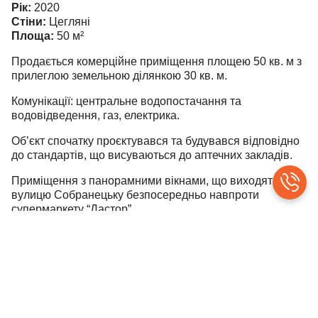
Рік:
2020
Стіни:
Цегляні
Площа:
50
м²
Продається комерційне приміщення площею 50 кв. м з
прилеглою земельною ділянкою 30 кв. м.
Комунікації: центральне водопостачання та
водовідведення, газ, електрика.
Об’єкт спочатку проєктувався та будувався відповідно
до стандартів, що висуваються до аптечних закладів.
Приміщення з панорамними вікнами, що виходять на
вулицю Собранецьку безпосередньо навпроти
супермаркету “Дастор”.
Нерухомість є універсальною і підходить для
різноманітних видів комерційної діяльності.
Ціна 70 000 у. о.