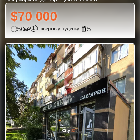
$70 000
1
50
5